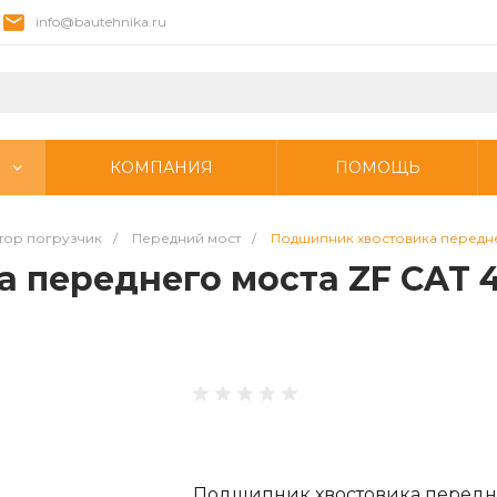
info@bautehnika.ru
КОМПАНИЯ
ПОМОЩЬ
тор погрузчик
/
Передний мост
/
Подшипник хвостовика передне
 переднего моста ZF CAT 
Подшипник хвостовика передне