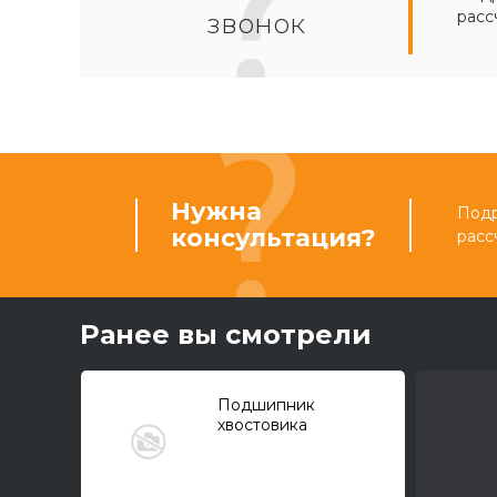
расс
звонок
Нужна
Подр
консультация?
расс
Ранее вы смотрели
Подшипник
хвостовика
переднего моста ZF
CAT 422D