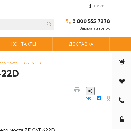
Войти
8 800 555 7278
Заказать звонок
КОНТАКТЫ
ДОСТАВКА
го моста ZF CAT 422D
422D
го моста ZF CAT 422D