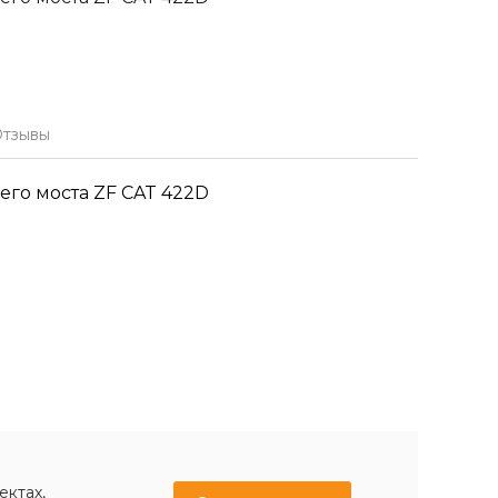
тзывы
го моста ZF CAT 422D
ектах,