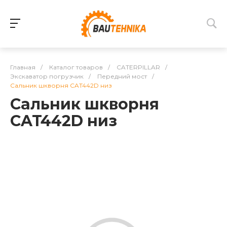
Главная
/
Каталог товаров
/
CATERPILLAR
/
Экскаватор погрузчик
/
Передний мост
/
Сальник шкворня CAT442D низ
Сальник шкворня
CAT442D низ