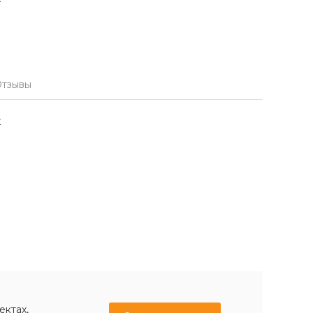
тзывы
х
ектах,