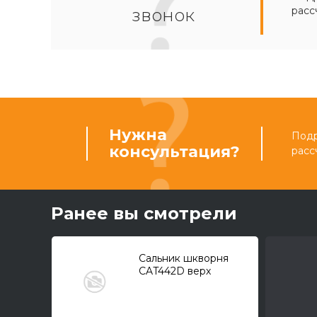
расс
звонок
Нужна
Подр
консультация?
расс
Ранее вы смотрели
Сальник шкворня
CAT442D верх