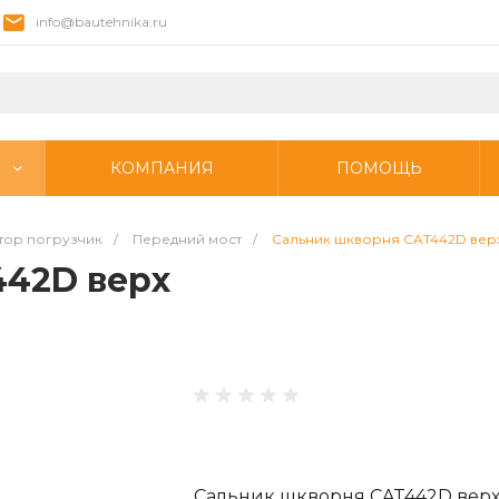
info@bautehnika.ru
КОМПАНИЯ
ПОМОЩЬ
тор погрузчик
/
Передний мост
/
Сальник шкворня CAT442D вер
442D верх
Сальник шкворня CAT442D вер