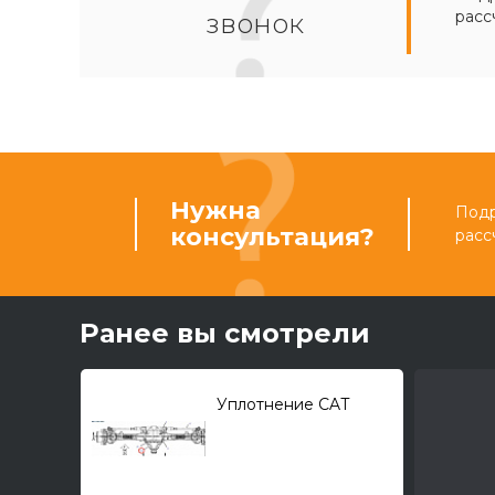
расс
звонок
Нужна
Подр
консультация?
расс
Ранее вы смотрели
Уплотнение CAT