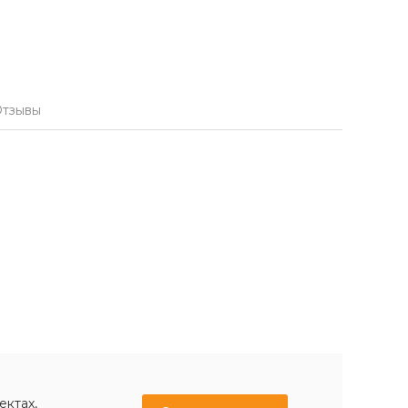
тзывы
ектах,