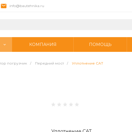
info@bautehnika.ru
КОМПАНИЯ
ПОМОЩЬ
тор погрузчик
/
Передний мост
/
Уплотнение CAT
Уплотнение CAT