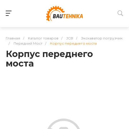
Главная
/
Каталог товаров
/
JCB
/
Экскаватор погрузчик
/
Передний Мост
/
Корпус переднего моста
Корпус переднего
моста