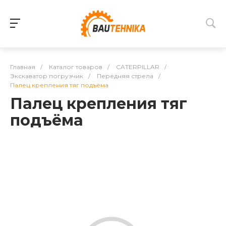
Главная
/
Каталог товаров
/
CATERPILLAR
/
Экскаватор погрузчик
/
Передняя стрела
/
Палец крепления тяг подъёма
Палец крепления тяг
подъёма