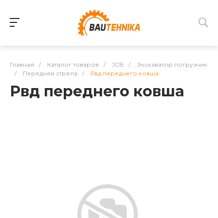
Главная
/
Каталог товаров
/
JCB
/
Экскаватор погрузчик
/
Передняя стрела
/
Рвд переднего ковша
Рвд переднего ковша