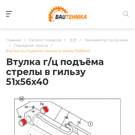
Главная
/
Каталог товаров
/
JCB
/
Экскаватор погрузчик
/
Передняя стрела
/
Втулка г/ц подъёма стрелы в гильзу 51x56x40
Втулка г/ц подъёма
стрелы в гильзу
51x56x40