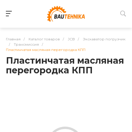
Главная
/
Каталог товаров
/
JCB
/
Экскаватор погрузчик
/
Трансмиссия
/
Пластинчатая масляная перегородка КПП
Пластинчатая масляная
перегородка КПП