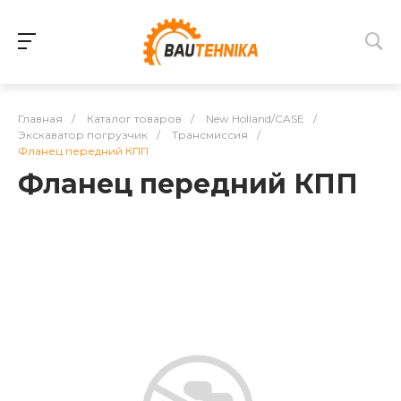
Главная
/
Каталог товаров
/
New Holland/CASE
/
Экскаватор погрузчик
/
Трансмиссия
/
Фланец передний КПП
Фланец передний КПП