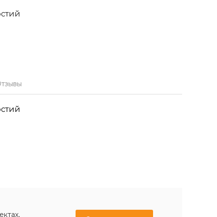
рстий
тзывы
рстий
ектах,