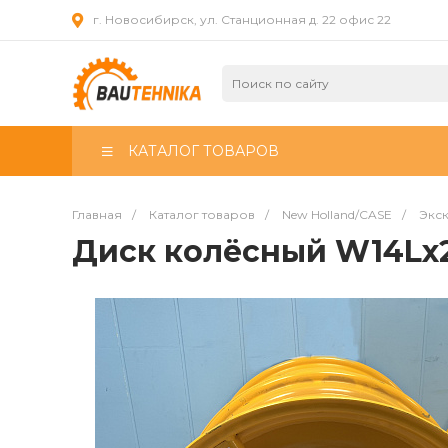
г. Новосибирск, ул. Станционная д. 22 офис 22
КАТАЛОГ ТОВАРОВ
Главная
/
Каталог товаров
/
New Holland/CASE
/
Экск
Диск колёсный W14Lx2