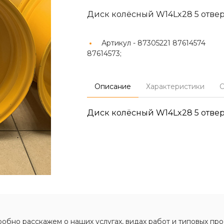
Диск колёсный W14Lx28 5 отве
Артикул -
87305221 87614574
87614573;
Описание
Характеристики
О
Диск колёсный W14Lx28 5 отве
обно расскажем о наших услугах, видах работ и типовых про