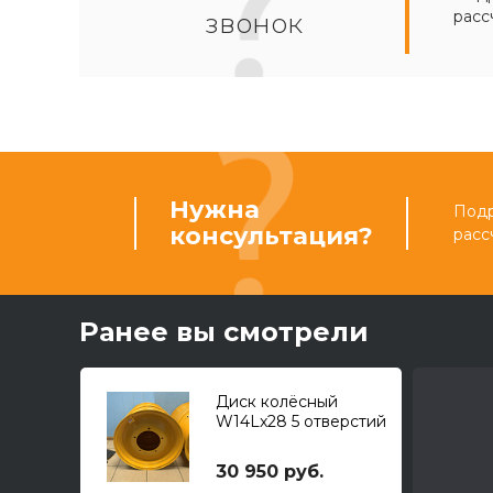
расс
звонок
Нужна
Подр
консультация?
расс
Ранее вы смотрели
Диск колёсный
W14Lx28 5 отверстий
30 950 руб.