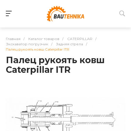
Главная
/
Каталог товаров
/
CATERPILLAR
/
Экскаватор погрузчик
/
Задняя стрела
/
Палец рукоять ковш Caterpillar ITR
Палец рукоять ковш
Caterpillar ITR