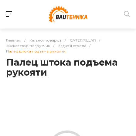
Главная
/
Каталог товаров
/
CATERPILLAR
/
Экскаватор погрузчик
/
Задняя стрела
/
Палец штока подъема рукояти
Палец штока подъема
рукояти