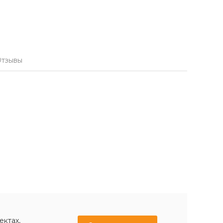
тзывы
ектах,