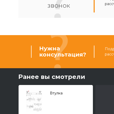
расс
звонок
Нужна
Подр
консультация?
расс
Ранее вы смотрели
Втулка