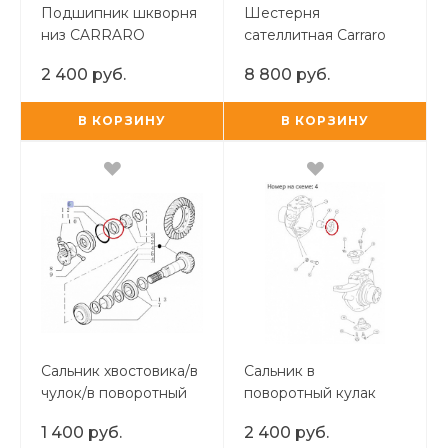
Подшипник шкворня
Шестерня
низ CARRARO
сателлитная Carraro
28x52x16
HATVE
2 400 руб.
8 800 руб.
В КОРЗИНУ
В КОРЗИНУ
Сальник хвостовика/в
Сальник в
чулок/в поворотный
поворотный кулак
кулак Carraro 35x52x16
CARRARO 45x60x16/17
1 400 руб.
2 400 руб.