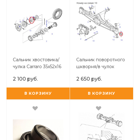
Сальник хвостовика/
Сальник поворотного
чулка Carraro 35x52x16
шкворня/в чулок
моста Carraro
2 100 руб.
2 650 руб.
35x52x17/18.5
В КОРЗИНУ
В КОРЗИНУ