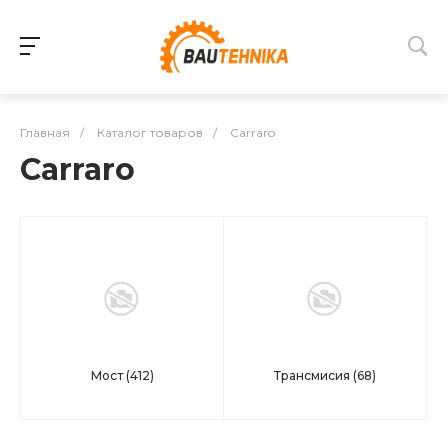
Главная
/
Каталог товаров
/
Carraro
Carraro
Мост
(412)
Трансмисия
(68)