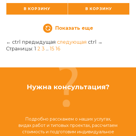
В КОРЗИНУ
В КОРЗИНУ
Показать еще
←
ctrl
предыдущая
следующая
ctrl
→
Страницы:
1
2
3
...
15
16
Нужна консультация?
Подробно расскажем о наших услугах,
видах работ и типовых проектах, рассчитаем
стоимость и подготовим индивидуальное