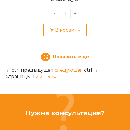
-
+
В корзину
Показать еще
←
ctrl
предыдущая
следующая
ctrl
→
Страницы:
1
2
3
...
9
10
Нужна консультация?