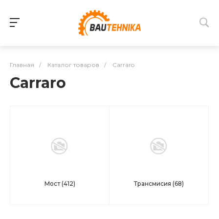
Главная
/
Каталог товаров
/
Carraro
Carraro
Мост
(412)
Трансмисия
(68)