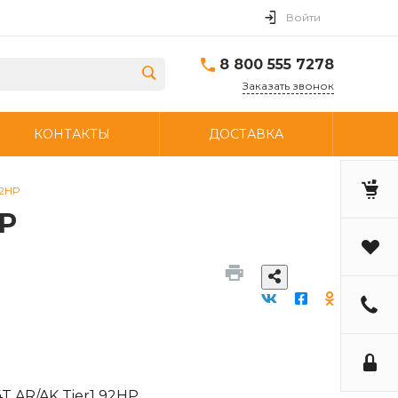
Войти
8 800 555 7278
Заказать звонок
КОНТАКТЫ
ДОСТАВКА
92HP
HP
4T AR/AK Tier1 92HP