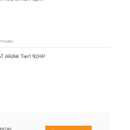
тзывы
4T AR/AK Tier1 92HP
ектах,