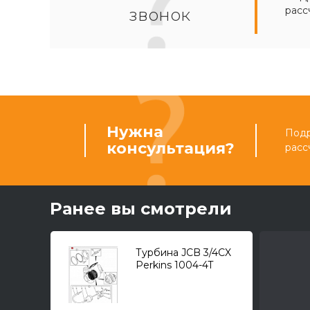
расс
звонок
Нужна
Подр
консультация?
расс
Ранее вы смотрели
Турбина JCB 3/4CX
Perkins 1004-4T
AR/AK Tier1 92HP