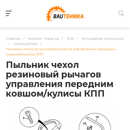
Главная
/
Каталог товаров
/
JCB
/
Экскаватор погрузчик
/
Кабина/Рама
/
Пыльник чехол резиновый рычагов управления передним
ковшом/кулисы КПП
Пыльник чехол
резиновый рычагов
управления передним
ковшом/кулисы КПП