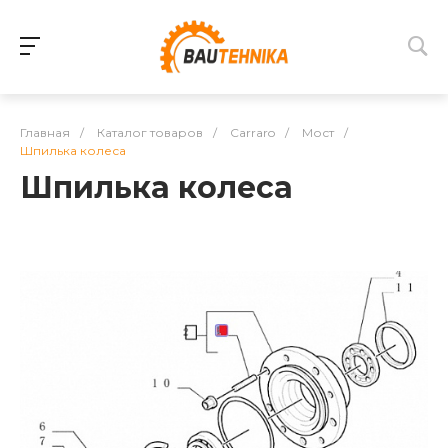
Главная
/
Каталог товаров
/
Carraro
/
Мост
/
Шпилька колеса
Шпилька колеса