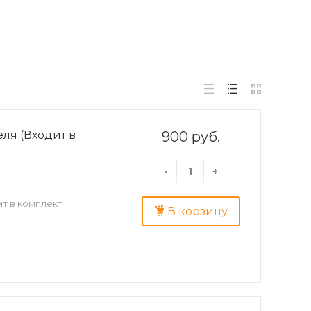
ля (Входит в
900 руб.
-
+
т в комплект
В корзину