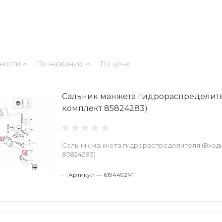
ности
По названию
По цене
Сальник манжета гидрораспределите
комплект 85824283)
Сальник манжета гидрораспределителя (Входи
85824283)
•
Артикул — 6194492M1