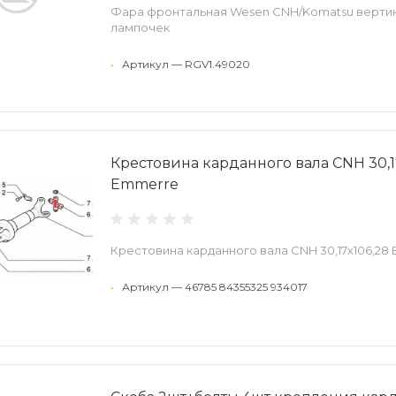
Фара фронтальная Wesen CNH/Komatsu вертик
лампочек
•
Артикул — RGV1.49020
Крестовина карданного вала CNH 30,1
Emmerre
Крестовина карданного вала CNH 30,17х106,28
•
Артикул — 46785 84355325 934017