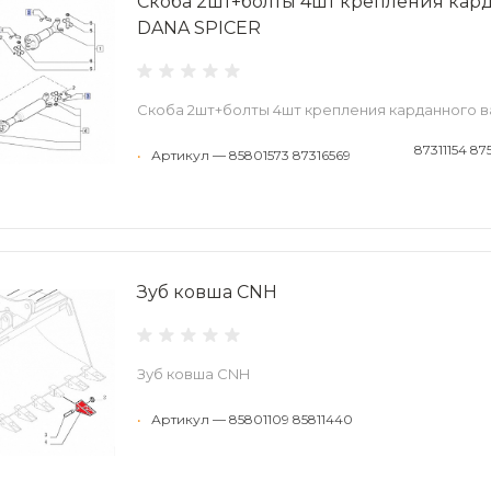
Скоба 2шт+болты 4шт крепления кард
DANA SPICER
Скоба 2шт+болты 4шт крепления карданного в
87311154 87
•
Артикул — 85801573 87316569
Зуб ковша CNH
Зуб ковша CNH
•
Артикул — 85801109 85811440