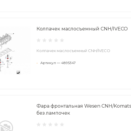
Колпачек маслосъемный CNH/IVECO
Колпачек маслосъемный CNH/IVECO
•
Артикул — 4895347
Фара фронтальная Wesen CNH/Komats
без лампочек