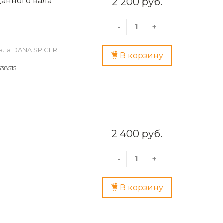
анного вала
2 200 руб.
-
+
ала DANA SPICER
В корзину
538515
2 400 руб.
-
+
В корзину