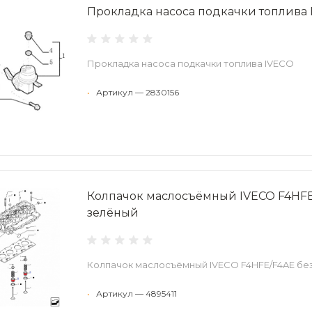
Прокладка насоса подкачки топлива
Прокладка насоса подкачки топлива IVECO
•
Артикул — 2830156
Колпачок маслосъёмный IVECO F4HFE
зелёный
Колпачок маслосъёмный IVECO F4HFE/F4AE бе
•
Артикул — 4895411