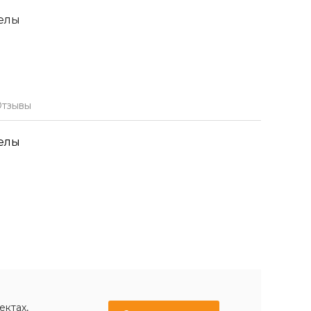
елы
тзывы
елы
ектах,