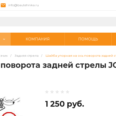
info@bautehnika.ru
КОМПАНИЯ
ПОМОЩЬ
узчик
/
Задняя стрела
/
Шайба упорная на ось поворота задней с
 поворота задней стрелы J
1 250 руб.