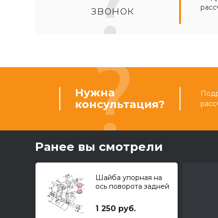
расс
звонок
Нужна
Подр
консультация?
расс
Ранее вы смотрели
Шайба упорная на
ось поворота задней
стрелы JCB
1 250 руб.