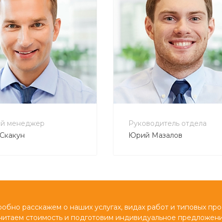
800 555 7278
+7 800 555 7278
@bautehnika.ru
no-reply@intecweb.ru
й менеджер
Руководитель отдела
Скакун
Юрий Мазалов
обно расскажем о наших услугах, видах работ и типовых про
читаем стоимость и подготовим индивидуальное предложени