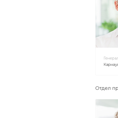
+7 
vp@
Генера
Карнау
Отдел п