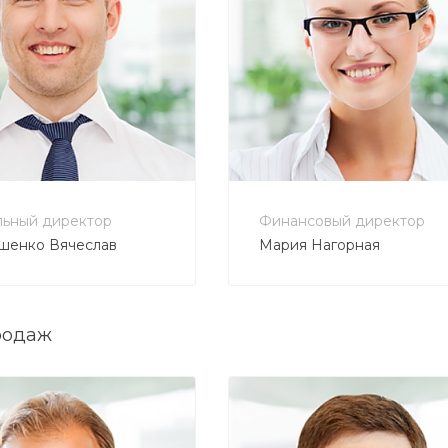
800 555 7278
+7 800 555 7278
bautehnika.ru
buh@bautehnika.ru
льный директор
Финансовый директор
шенко Вячеслав
Мария Нагорная
родаж