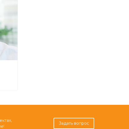
ектах,
Задать вопрос
е!