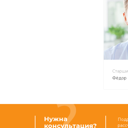
+7 
info
Старши
Фёдор 
Нужна
Подр
консультация?
расс