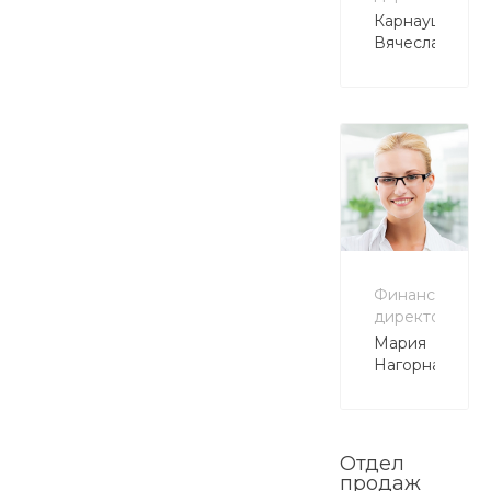
Карнаушенко
Вячеслав
Финансовый
директор
Мария
Нагорная
Отдел
продаж