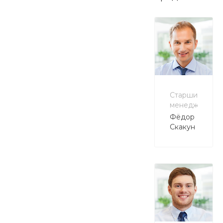
Старший
менеджер
Фёдор
Скакун