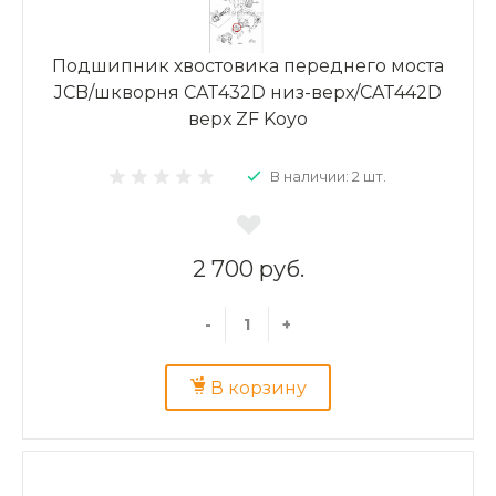
Подшипник хвостовика переднего моста
JCB/шкворня CAT432D низ-верх/CAT442D
верх ZF Koyo
В наличии: 2 шт.
2 700 руб.
-
+
В корзину