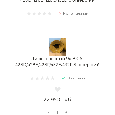
420D/428B/428C/432D 8 отверстий
Нет в наличии
Диск колёсный 9x18 САТ
428D/428E/428F/432E/432F 8 отверстий
В наличии
22 950 руб.
-
+