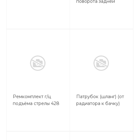
поворота задней
стрелы 278-1973
Ремкомплект г/ц
Патрубок (шланг) (от
подъёма стрелы 428
радиатора к бачку)
E
экскаватора
погрузчика CAT428E
CAT432E