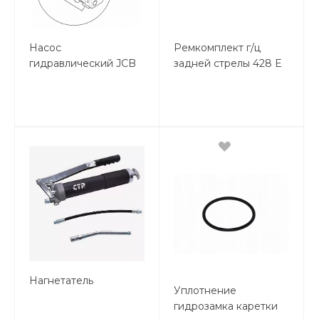
Насос
Ремкомплект г/ц
гидравлический JCB
задней стрелы 428 E
14 CCR >M2254599
Нагнетатель
Уплотнение
гидрозамка каретки