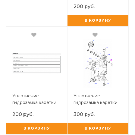
CAT 428 E (резиновое
200 руб.
чёрное)
В КОРЗИНУ
Уплотнение
Уплотнение
гидрозамка каретки
гидрозамка каретки
CAT 428 E
CAT 428 F (резиновое
200 руб.
300 руб.
(капроновое белое)
чёрное)
В КОРЗИНУ
В КОРЗИНУ