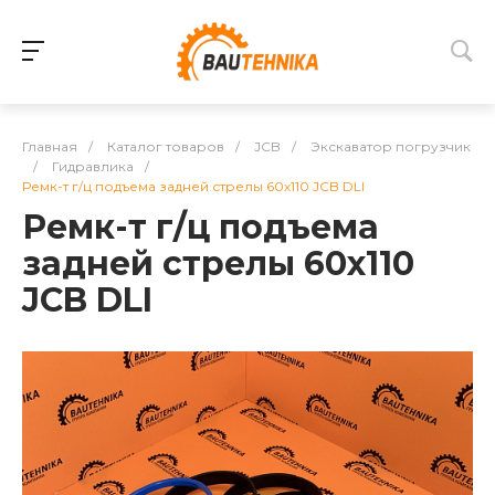
Главная
/
Каталог товаров
/
JCB
/
Экскаватор погрузчик
/
Гидравлика
/
Ремк-т г/ц подъема задней стрелы 60х110 JCB DLI
Ремк-т г/ц подъема
задней стрелы 60х110
JCB DLI