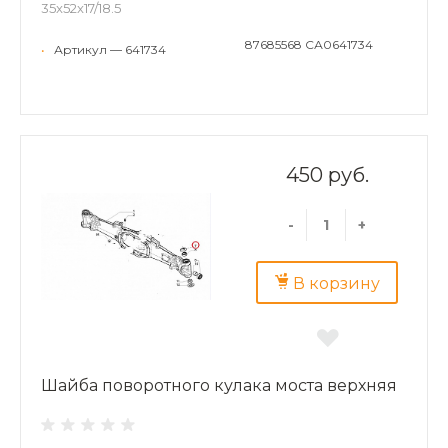
35x52x17/18.5
87685568 СА0641734
•
Артикул — 641734
450 руб.
-
+
В корзину
Шайба поворотного кулака моста верхняя