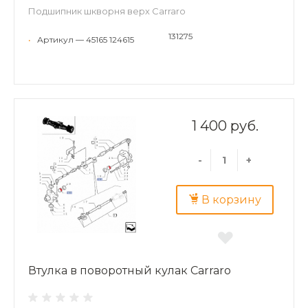
Подшипник шкворня верх Carraro
131275
•
Артикул — 45165 124615
1 400 руб.
-
+
В корзину
Втулка в поворотный кулак Carraro