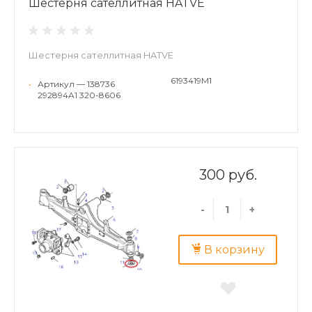
Шестерня сателлитная HATVE
Шестерня сателлитная HATVE
6193419M1
•
Артикул — 138736
292894A1 320-8606
300 руб.
-
+
В корзину