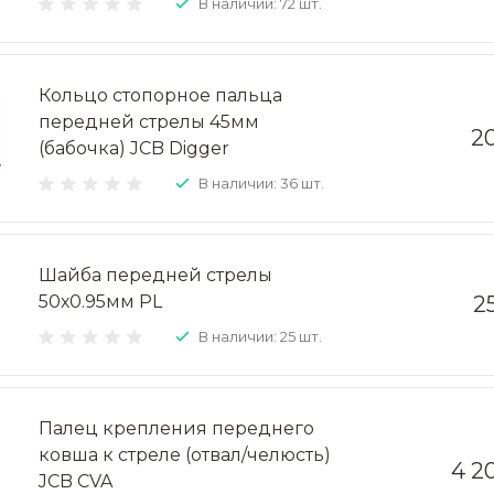
В наличии: 72 шт.
Кольцо стопорное пальца
передней стрелы 45мм
20
(бабочка) JCB Digger
В наличии: 36 шт.
Шайба передней стрелы
50х0.95мм PL
2
В наличии: 25 шт.
Палец крепления переднего
ковша к стреле (отвал/челюсть)
4 2
JCB CVA