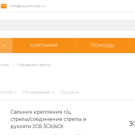
info@bautehnika.ru
КОМПАНИЯ
ПОМОЩЬ
узчик
/
Передняя стрела
ности
По названию
По цене
Сальник крепления г/ц
стрелы/соединения стрелы и
3
рукояти JCB 3CX/4CX