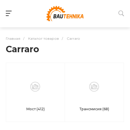
Главная
/
Каталог товаров
/
Carraro
Carraro
Мост
(412)
Трансмисия
(68)