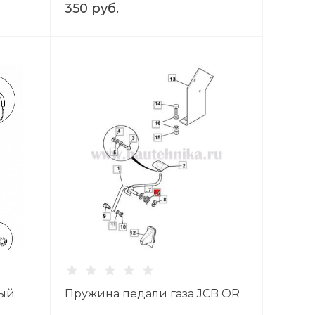
350 руб.
вый
Пружина педали газа JCB OR