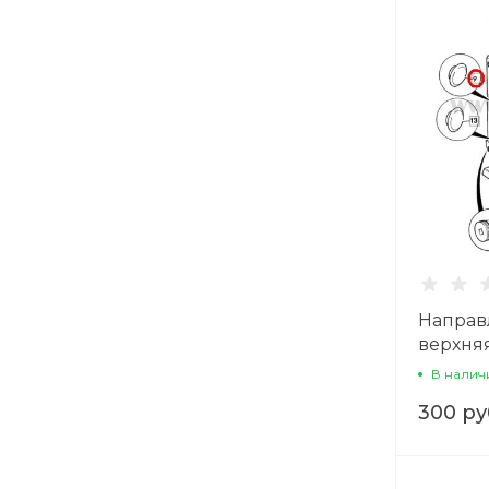
Направ
верхня
Digger
В налич
300 ру