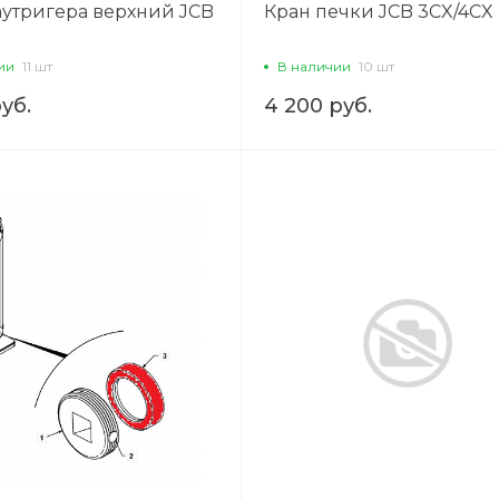
аутригера верхний JCB
Кран печки JCB 3CX/4CX
ии
11 шт
В наличии
10 шт
руб.
4 200 руб.