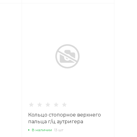
Кольцо стопорное верхнего
пальца г/ц аутригера
В наличии
13 шт