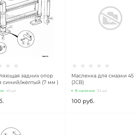
ляющая задних опор
Масленка для смазки 45 
 синий/жёлтый (7 мм )
(JCB)
ии
45 шт
В наличии
32 шт
б.
100 руб.