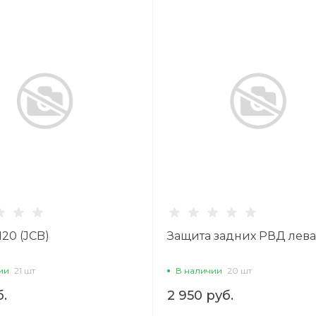
20 (JCB)
Защита задних РВД лев
ии
21 шт
В наличии
20 шт
б.
2 950 руб.