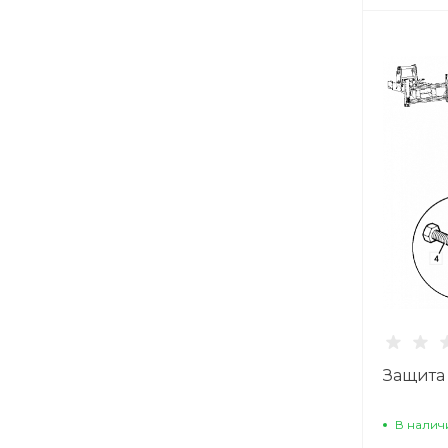
Защита
В налич