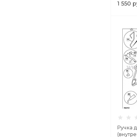
1 550 р
Ручка 
(внутре