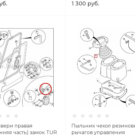
уб.
1 300 руб.
двери правая
Пыльник чехол резино
нняя часть) замок TUR
рычагов управления