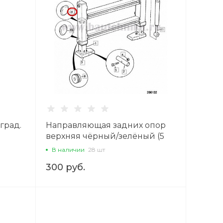
град.
Направляющая задних опор
верхняя чёрный/зелёный (5
мм ) Digger
В наличии
28 шт
300 руб.