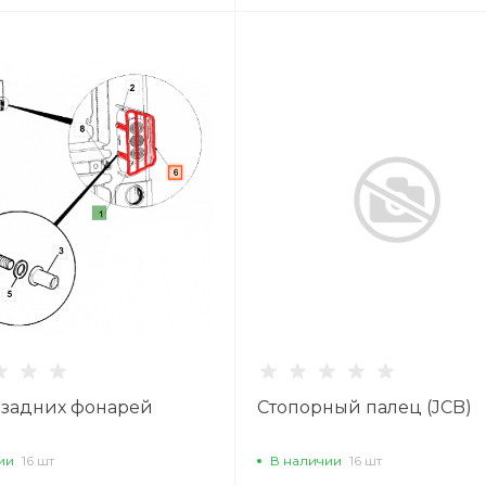
 задних фонарей
Стопорный палец (JCB)
ии
16 шт
В наличии
16 шт