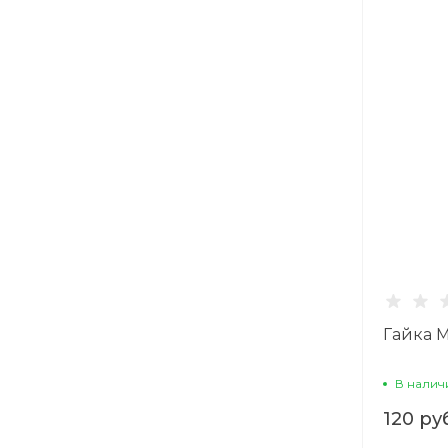
Гайка М
В налич
120 ру