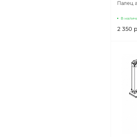
Палец 
В налич
2 350 