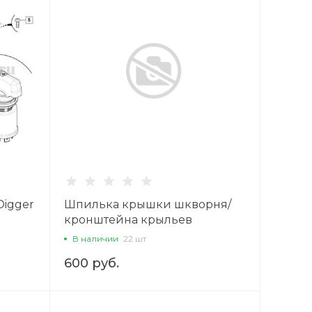
Digger
Шпилька крышки шкворня/
кронштейна крыльев
(двусторонняя) M12x78x35x35
В наличии
22 шт
JCB АНАЛОГ
600 руб.