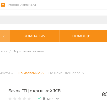
info@bautehnika.ru
КОМПАНИЯ
ПОМОЩЬ
узчик
/
Тормозная система
ности
По названию
По цене
:
дешевле
Бачок ГТЦ с крышкой JCB
80
В наличии