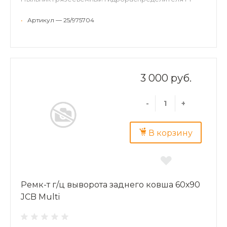
•
Артикул — 25/975704
3 000 руб.
-
+
В корзину
Ремк-т г/ц выворота заднего ковша 60х90
JCB Multi