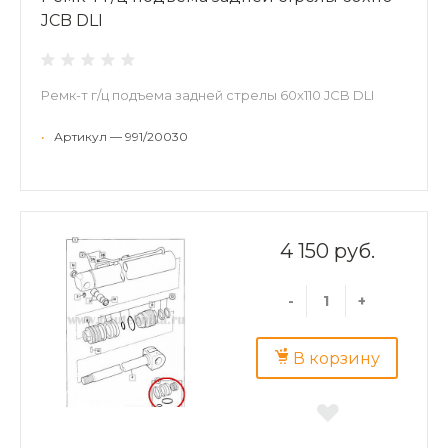
JCB DLI
Ремк-т г/ц подъема задней стрелы 60х110 JCB DLI
•
Артикул — 991/20030
4 150 руб.
-
+
В корзину