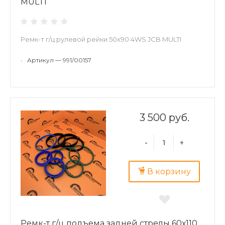
MULTI
Ремк-т г/ц рулевой рейки 50х90 4WS JCB MULTI
•
Артикул — 991/00157
3 500 руб.
-
+
В корзину
Ремк-т г/ц подъема задней стрелы 60х110