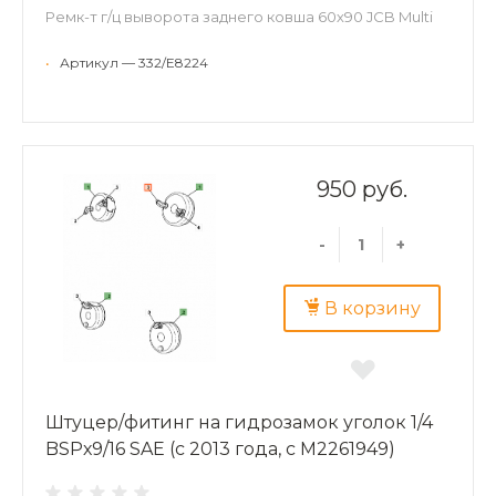
Ремк-т г/ц выворота заднего ковша 60х90 JCB Multi
•
Артикул — 332/E8224
950 руб.
-
+
В корзину
Штуцер/фитинг на гидрозамок уголок 1/4
BSPх9/16 SAE (с 2013 года, с M2261949)