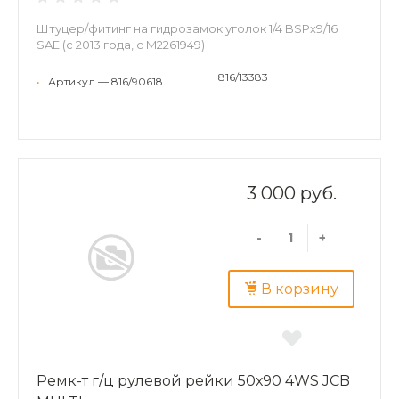
Штуцер/фитинг на гидрозамок уголок 1/4 BSPх9/16
SAE (с 2013 года, с M2261949)
816/13383
•
Артикул — 816/90618
3 000 руб.
-
+
В корзину
Ремк-т г/ц рулевой рейки 50х90 4WS JCB