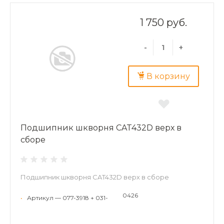
1 750 руб.
-
+
В корзину
Подшипник шкворня CAT432D верх в
сборе
Подшипник шкворня CAT432D верх в сборе
0426
•
Артикул — 077-3918 + 031-