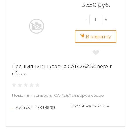
3 550 руб.
-
+
В корзину
Подшипник шкворня CAT428/434 верх в
сборе
Подшипник шкворня CAT428/434 верх в сборе
7823 3N4968+6D1734
•
Артикул — 140869 198-