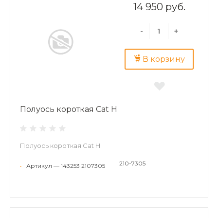
14 950 руб.
-
+
В корзину
Полуось короткая Cat H
Полуось короткая Cat H
210-7305
•
Артикул — 143253 2107305