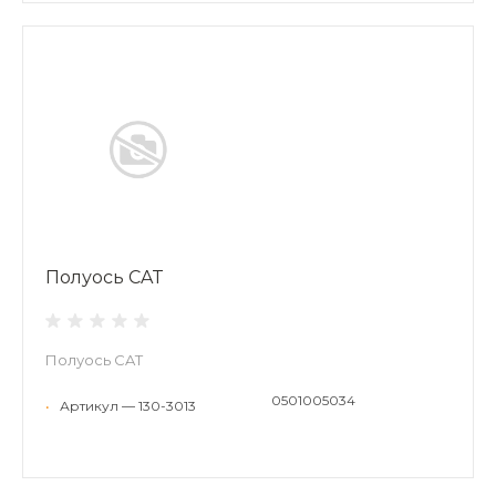
Полуось CAT
Полуось CAT
0501005034
•
Артикул — 130-3013