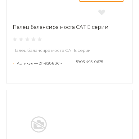
Палец балансира моста CAT E серии
Палец балансира моста CAT E серии
5903 495-0675
•
Артикул — 211-9286 361-