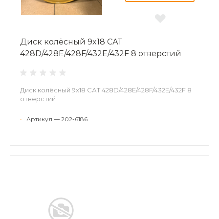
Диск колёсный 9x18 САТ
428D/428E/428F/432E/432F 8 отверстий
Диск колёсный 9x18 САТ 428D/428E/428F/432E/432F 8
отверстий
•
Артикул — 202-6186