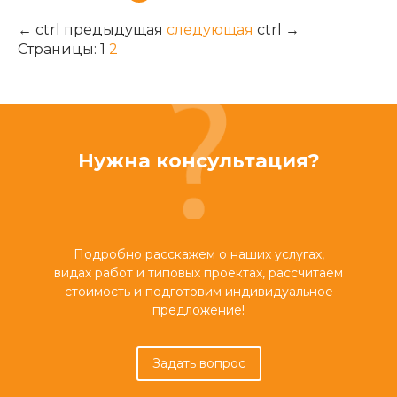
←
ctrl
предыдущая
следующая
ctrl
→
Страницы:
1
2
Нужна консультация?
Подробно расскажем о наших услугах,
видах работ и типовых проектах, рассчитаем
стоимость и подготовим индивидуальное
предложение!
Задать вопрос