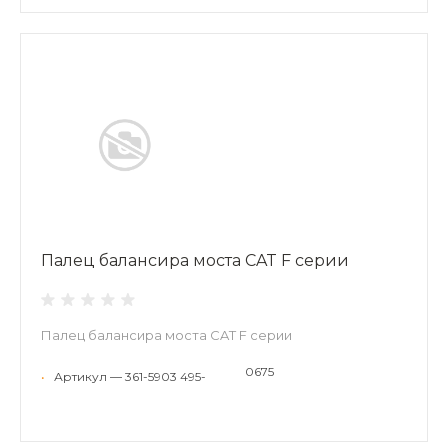
Палец балансира моста CAT F серии
Палец балансира моста CAT F серии
0675
•
Артикул — 361-5903 495-