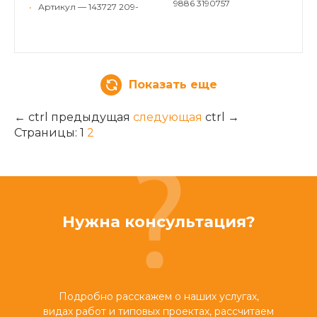
9886 3190757
•
Артикул — 143727 209-
Показать еще
←
ctrl
предыдущая
следующая
ctrl
→
Страницы:
1
2
Нужна консультация?
Подробно расскажем о наших услугах,
видах работ и типовых проектах, рассчитаем