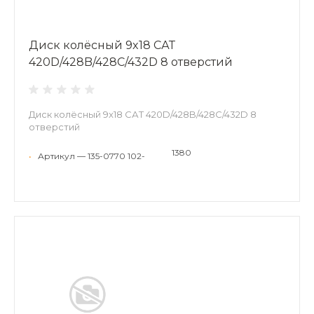
Диск колёсный 9x18 САТ
420D/428B/428C/432D 8 отверстий
Диск колёсный 9x18 САТ 420D/428B/428C/432D 8
отверстий
1380
•
Артикул — 135-0770 102-