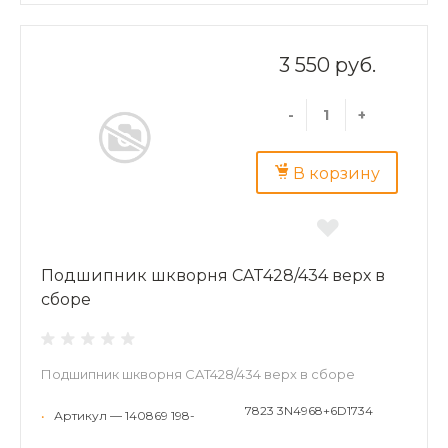
3 550 руб.
-
+
В корзину
Подшипник шкворня CAT428/434 верх в
сборе
Подшипник шкворня CAT428/434 верх в сборе
7823 3N4968+6D1734
•
Артикул — 140869 198-