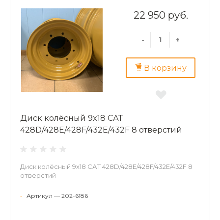
22 950 руб.
-
+
В корзину
Диск колёсный 9x18 САТ
428D/428E/428F/432E/432F 8 отверстий
Диск колёсный 9x18 САТ 428D/428E/428F/432E/432F 8
отверстий
•
Артикул — 202-6186