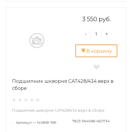
3 550 руб.
-
+
В корзину
Подшипник шкворня CAT428/434 верх в
сборе
Подшипник шкворня CAT428/434 верх в сборе
7823 3N4968+6D1734
•
Артикул — 140869 198-