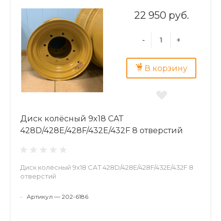
22 950 руб.
-
+
В корзину
Диск колёсный 9x18 САТ
428D/428E/428F/432E/432F 8 отверстий
Диск колёсный 9x18 САТ 428D/428E/428F/432E/432F 8
отверстий
•
Артикул — 202-6186