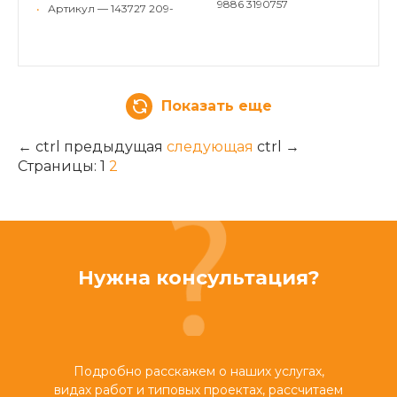
9886 3190757
•
Артикул — 143727 209-
Показать еще
←
ctrl
предыдущая
следующая
ctrl
→
Страницы:
1
2
Нужна консультация?
Подробно расскажем о наших услугах,
видах работ и типовых проектах, рассчитаем