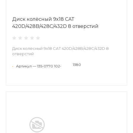
Диск колёсный 9x18 САТ
420D/428B/428C/432D 8 отверстий
Диск колёсный 9x18 САТ 420D/428B/428C/432D 8
отверстий
1380
•
Артикул — 135-0770 102-