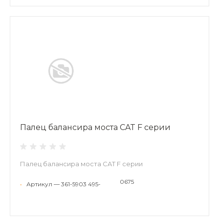
Палец балансира моста CAT F серии
Палец балансира моста CAT F серии
0675
•
Артикул — 361-5903 495-