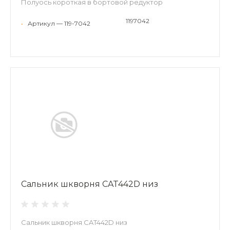
Полуось короткая в бортовой редуктор
1197042
•
Артикул — 119-7042
Сальник шкворня CAT442D низ
Сальник шкворня CAT442D низ