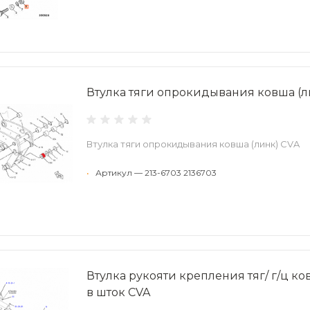
Втулка тяги опрокидывания ковша (л
Втулка тяги опрокидывания ковша (линк) CVA
•
Артикул — 213-6703 2136703
Втулка рукояти крепления тяг/ г/ц ко
в шток CVA