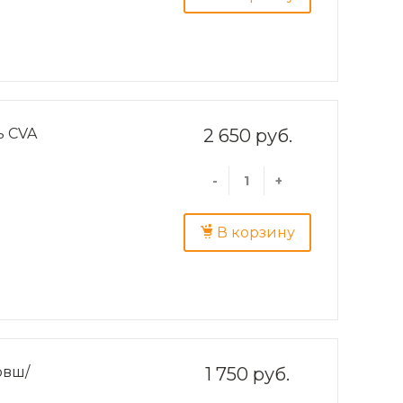
ь CVA
2 650 руб.
-
+
В корзину
овш/
1 750 руб.