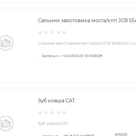
Сальник хвостовика моста/кпп JCB 55
Сальник хвостовика моста/кпп JCB 55х80x10 Co
•
Артикул — 904/50023 12011282B
Зуб ковша CAT
Зуб ковша CAT
6Y6335
•
Артикул — 135-8203 9W1879