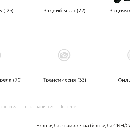
ль
(125)
Задний мост
(22)
Задняя 
трела
(76)
Трансмиссия
(33)
Фил
ности
По названию
По цене
Болт зуба с гайкой на болт зуба CNH/C