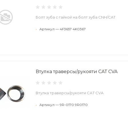
Болт зуба с гайкой на болт зуба CNH/CAT
•
Артикул — 4F3657 4K0367
Втулка траверсы/рукояти САТ CVA
Втулка траверсы/рукояти САТ CVA
•
Артикул — 9R-0170 9R0170