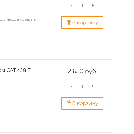
-
+
цилиндра ковша в
В корзину
м САТ 428 E
2 650 руб.
-
+
 E
В корзину