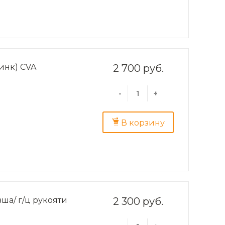
инк) CVA
2 700 руб.
-
+
В корзину
вша/ г/ц рукояти
2 300 руб.