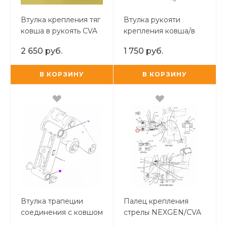
Втулка крепления тяг
Втулка рукояти
ковша в рукоять CVA
крепления ковша/в
ковш/гидроцилиндра
2 650 руб.
1 750 руб.
ковша в шток CAT
В КОРЗИНУ
В КОРЗИНУ
Втулка трапеции
Палец крепления
соединения с ковшом
стрелы NEXGEN/CVA
САТ 428 E