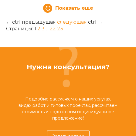
Показать еще
←
ctrl
предыдущая
следующая
ctrl
→
Страницы:
1
2
3
...
22
23
Нужна консультация?
Подробно расскажем о наших услугах,
видах работ и типовых проектах, рассчитаем
стоимость и подготовим индивидуальное
предложение!