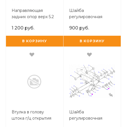
Направляющая
Шайба
задних опор верх 5.2
регулировочная
mm CTP
соединения тяг
1 200 руб.
900 руб.
ковша и линка
В КОРЗИНУ
В КОРЗИНУ
Втулка в голову
Шайба
штока г/ц открытия
регулировочная
челюсти
соединения ковша и