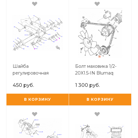
Шайба
Болт маховика 1/2-
регулировочная
20X1.5-IN Blumaq
соединения ковша/
450 руб.
1 300 руб.
пальца рукояти
В КОРЗИНУ
В КОРЗИНУ