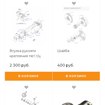
Втулка рукояти
Шайба
крепления тяг/ г/ц
ковша/ г/ц рукояти в
2 300 руб.
400 руб.
шток CVA
В КОРЗИНУ
В КОРЗИНУ