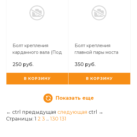
Болт крепления
Болт крепления
карданного вала (Под
главной пары моста
шестигранник
TUR
250 руб.
350 руб.
внутрений)
В КОРЗИНУ
В КОРЗИНУ
Показать еще
←
ctrl
предыдущая
следующая
ctrl
→
Страницы:
1
2
3
...
130
131