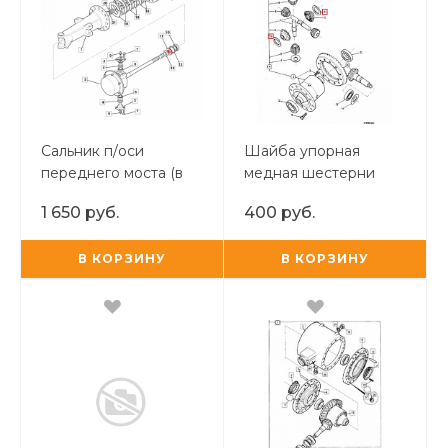
Сальник п/оси
Шайба упорная
переднего моста (в
медная шестерни
чулок) JCB Турция
полуоси IND/TUR
1 650 руб.
400 руб.
В КОРЗИНУ
В КОРЗИНУ