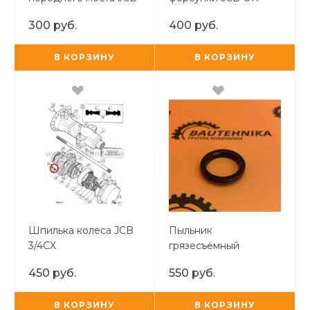
3CX/4CX
300 руб.
400 руб.
В КОРЗИНУ
В КОРЗИНУ
Шпилька колеса JCB
Пыльник
3/4CX
грязесъёмный
гидрораспределителя
450 руб.
550 руб.
TUR
В КОРЗИНУ
В КОРЗИНУ