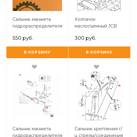
Сальник манжета
Колпачок
гидрораспределителя
маслосъемный JCB
TUR
OR
550 руб.
300 руб.
В КОРЗИНУ
В КОРЗИНУ
Сальник манжета
Сальник крепления г/
гидрораспределителя
ц стрелы/соединения