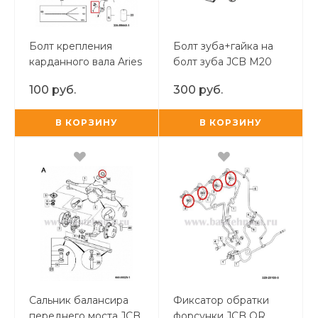
Болт крепления
Болт зуба+гайка на
карданного вала Aries
болт зуба JCB М20
(Под ключ 3/8)
100 руб.
300 руб.
В КОРЗИНУ
В КОРЗИНУ
Сальник балансира
Фиксатор обратки
переднего моста JCB
форсунки JCB OR