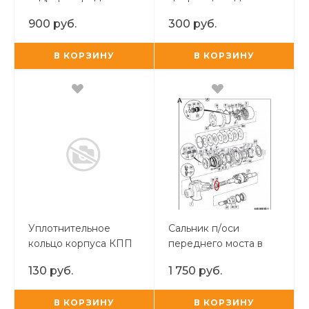
(Входит в комплект
стрелы и рукояти JCB
900 руб.
300 руб.
85824283)
3CX/4CX
В КОРЗИНУ
В КОРЗИНУ
Уплотнительное
Сальник п/оси
кольцо корпуса КПП
переднего моста в
поворотный кулак
130 руб.
1 750 руб.
JCB 3CX/4CX TUR
В КОРЗИНУ
В КОРЗИНУ