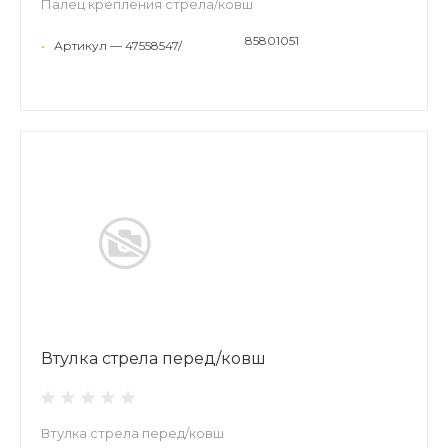
Палец крепления стрела/ковш
85801051
•
Артикул — 47558547/
Втулка стрела перед/ковш
Втулка стрела перед/ковш