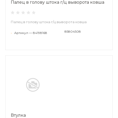
Палец в голову штока г/ц выворота ковша
Палец в голову штока г/ц выворота ковша
85804508
•
Артикул — 84198168
Втулка