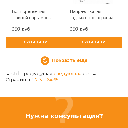
Болт крепления
Направляющая
главной пары моста
задних опор верхняя
TUR
синий/жёлтый (7 мм )
350 руб.
350 руб.
Digger
В КОРЗИНУ
В КОРЗИНУ
Показать еще
←
ctrl
предыдущая
следующая
ctrl
→
Страницы:
1
2
3
...
64
65
Нужна консультация?