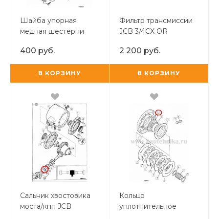
Шайба упорная
Фильтр трансмиссии
медная шестерни
JCB 3/4CX OR
полуоси IND/TUR
короткий
400 руб.
2 200 руб.
В КОРЗИНУ
В КОРЗИНУ
Сальник хвостовика
Кольцо
моста/кпп JCB
уплотнительное
3CX/4CX 55х80x10 TUR
тормозного поршня