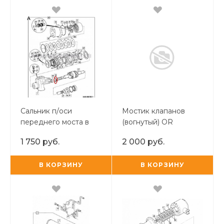
Сальник п/оси
Мостик клапанов
переднего моста в
(вогнутый) OR
поворотный кулак
1 750 руб.
2 000 руб.
JCB 3CX/4CX TUR
В КОРЗИНУ
В КОРЗИНУ